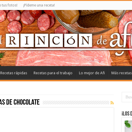
tus fotos!
¡Pídeme una receta!
Recetas rápidas
Recetas para el trabajo
Lo mejor de Afi
Más recetas
as de chocolate
¡Los 