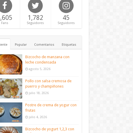
,605
1,782
45
Fans
Seguidores
Seguidores
iente
Popular
Comentarios
Etiquetas
Bizcocho de manzana con
leche condensada
agosto 5, 2026
Pollo con salsa cremosa de
puerro y champiñones
julio 18, 2026
Postre de crema de yogur con
frutas
julio 4, 2026
Bizcocho de yogurt 1,2,3 con