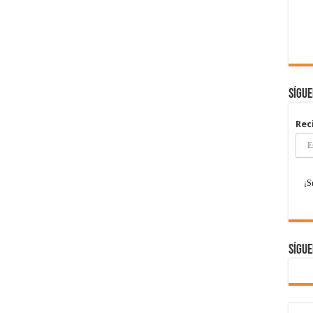
Sígu
Rec
Sígue