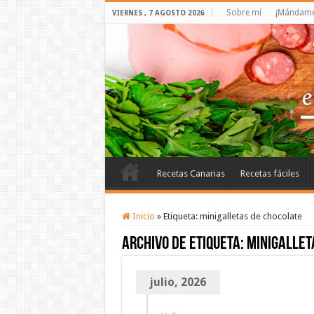
Sobre mí
¡Mándame 
VIERNES , 7 AGOSTO 2026
Recetas Canarias
Recetas fáciles
Inicio
»
Etiqueta:
minigalletas de chocolate
Archivo de etiqueta:
minigallet
julio, 2026