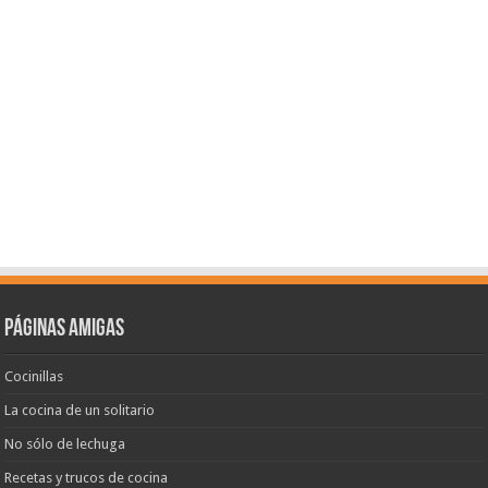
Páginas amigas
Cocinillas
La cocina de un solitario
No sólo de lechuga
Recetas y trucos de cocina