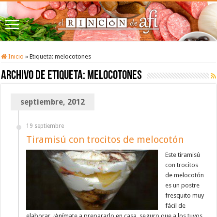
Inicio
»
Etiqueta:
melocotones
Archivo de etiqueta:
melocotones
septiembre, 2012
19 septiembre
Tiramisú con trocitos de melocotón
Este tiramisú
con trocitos
de melocotón
es un postre
fresquito muy
fácil de
elaborar. ¡Anímate a prepararlo en casa, seguro que a los tuyos