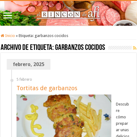
Inicio
»
Etiqueta:
garbanzos cocidos
Archivo de etiqueta:
garbanzos cocidos
febrero, 2025
5 febrero
Tortitas de garbanzos
Descub
re
cómo
prepar
ar unas
delicios