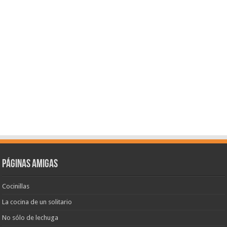
Páginas amigas
Cocinillas
La cocina de un solitario
No sólo de lechuga