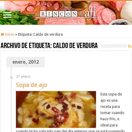
Inicio
»
Etiqueta:
Caldo de verdura
Archivo de etiqueta:
Caldo de verdura
enero, 2012
21 enero
Sopa de ajo
Esta sopa de
ajo es una
receta para
tomar cuando
hace frío, e
ideal para
cuando te ha sobrado pan del día anterior que se está poniendo