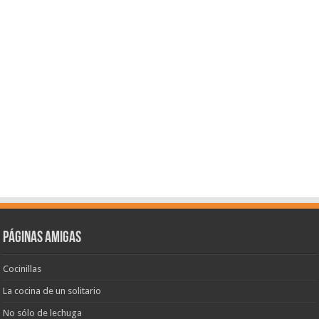
Páginas amigas
Cocinillas
La cocina de un solitario
No sólo de lechuga