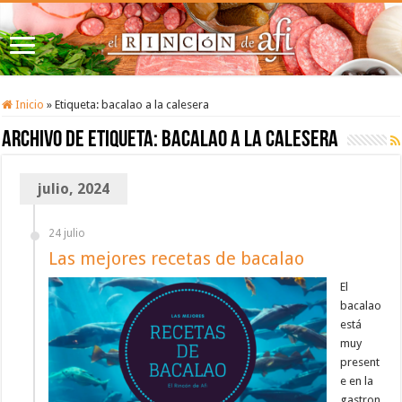
Inicio
»
Etiqueta:
bacalao a la calesera
Archivo de etiqueta:
bacalao a la calesera
julio, 2024
24 julio
Las mejores recetas de bacalao
El
bacalao
está
muy
present
e en la
gastron