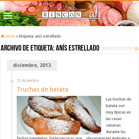
Inicio
»
Etiqueta:
anís estrellado
Archivo de etiqueta:
anís estrellado
diciembre, 2013
23 diciembre
Truchas de batata
Las truchas de
batata son
muy típicas en
las casas
canarias
durante las
fechas navideñas. Están tan ricas que... ¡desaparecen! Anímate a