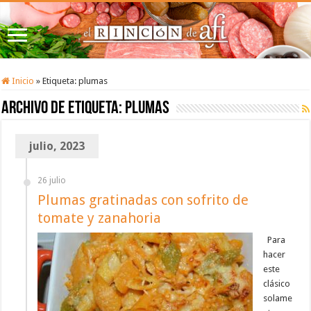
Inicio
»
Etiqueta:
plumas
Archivo de etiqueta:
plumas
julio, 2023
26 julio
Plumas gratinadas con sofrito de
tomate y zanahoria
Para
hacer
este
clásico
solame