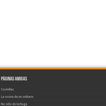
Páginas amigas
Cocinillas
La cocina de un solitario
No sólo de lechuga