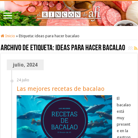
Inicio
»
Etiqueta:
ideas para hacer bacalao
Archivo de etiqueta:
ideas para hacer bacalao
julio, 2024
24 julio
Las mejores recetas de bacalao
El
bacalao
está
muy
present
e en la
gastron