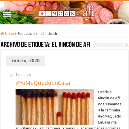
Inicio
»
Etiqueta:
el rincón de afi
Archivo de etiqueta:
el rincón de afi
marzo, 2020
14 marzo
#YoMeQuedoEnCasa
Desde el
Rincón de Afi
nos sumamos
a la campaña
#YoMeQuedo
EnCasa y te
solicitamos que tú también lo hagas. Si además tienes síntomas,