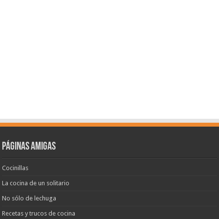
Páginas amigas
Cocinillas
La cocina de un solitario
No sólo de lechuga
Recetas y trucos de cocina