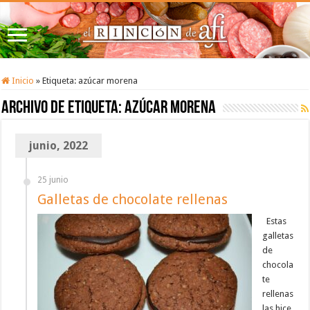
Inicio
»
Etiqueta:
azúcar morena
Archivo de etiqueta:
azúcar morena
junio, 2022
25 junio
Galletas de chocolate rellenas
Estas
galletas
de
chocola
te
rellenas
las hice